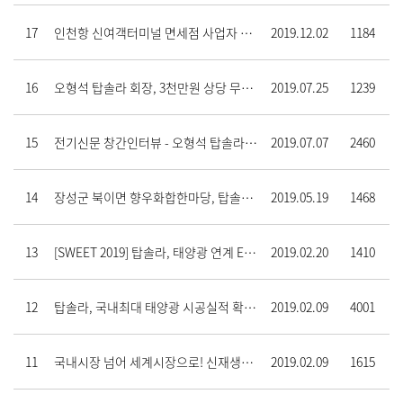
17
인천항 신여객터미널 면세점 사업자 탑솔라 선정
2019.12.02
1184
16
오형석 탑솔라 회장, 3천만원 상당 무안양파 구매 복지시설 기증
2019.07.25
1239
15
전기신문 창간인터뷰 - 오형석 탑솔라 대표
2019.07.07
2460
14
장성군 북이면 향우화합한마당, 탑솔라그룹 오형석 회장 통큰 기부 ‘귀감’
2019.05.19
1468
13
[SWEET 2019] 탑솔라, 태양광 연계 ESS 사업 소개 나선다
2019.02.20
1410
12
탑솔라, 국내최대 태양광 시공실적 확보… 신재생에너지시장 선도
2019.02.09
4001
11
국내시장 넘어 세계시장으로! 신재생에너지 종합그룹으로 ‘점프업’
2019.02.09
1615