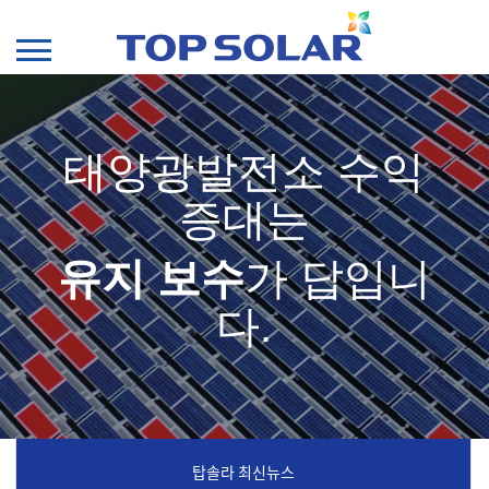
태양광발전소 수익
증대는
유지 보수
가 답입니
다.
탑솔라 최신뉴스