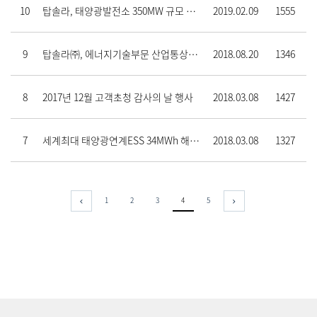
10
탑솔라, 태양광발전소 350MW 규모 시공실적 보유… 신재생에너지 최고기업 도약
2019.02.09
1555
9
탑솔라㈜, 에너지기술부문 산업통상부 장관상 수상
2018.08.20
1346
8
2017년 12월 고객초청 감사의 날 행사
2018.03.08
1427
7
세계최대 태양광연계ESS 34MWh 해남그린발전소 준공
2018.03.08
1327
1
2
3
4
5