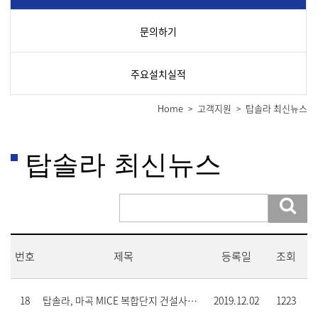
문의하기
주요설치실적
Home
고객지원
탑솔라 최신뉴스
>
>
탑솔라 최신뉴스
번호
제목
등록일
조회
18
탑솔라, 마곡 MICE 복합단지 건설사업에 참여한다
2019.12.02
1223